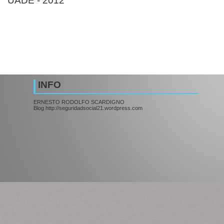
UADE - 2012
INFO
ERNESTO RODOLFO SCARDIGNO
Blog
http://seguridadsocial21.wordpress.com