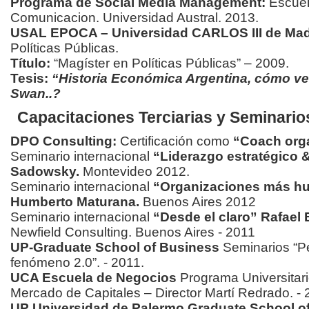
Programa de Social Media Management:
Escuel
Comunicacion. Universidad Austral. 2013.
USAL EPOCA – Universidad CARLOS III de Mad
Políticas Públicas.
Título:
“Magíster en Políticas Públicas” – 2009.
Tesis:
“Historia Económica Argentina, cómo ve
Swan..?
Capacitaciones Terciarias y Seminario
DPO Consulting:
Certificación como
“Coach org
Seminario internacional
“Liderazgo estratégico &
Sadowsky.
Montevideo 2012.
Seminario internacional
“Organizaciones más hu
Humberto Maturana.
Buenos Aires 2012
Seminario internacional
“Desde el claro” Rafael 
Newfield Consulting. Buenos Aires - 2011
UP-Graduate School of Business
Seminarios “Pe
fenómeno 2.0”. - 2011.
UCA Escuela de Negocios
Programa Universitari
Mercado de Capitales – Director Martí Redrado. -
UP Universidad de Palermo Graduate School o